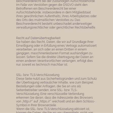
Beschwerderecht bei der zuständigen Aufsichtsbehörde
Im Falle von Verstößen gegen die DSGVO steht den
Betroffenen ein Beschwerderecht bei einer
Aufsichtsbehörde, insbesondere in dem Mitgliedstaat
ihres gewöhnlichen Aufenthalts, ihres Arbeitsplatzes oder
des Orts des mutmaßlichen Verstoßes zu. Das
Beschwerderecht besteht unbeschadet anderweitiger
verwaltungsrechtlicher oder gerichtlicher Rechtsbehelfe.
Recht auf Datenübertragbarkeit
Sie haben das Recht, Daten, die wir auf Grundlage Ihrer
Einwilligung oder in Erfüllung eines Vertrags automatisiert
verarbeiten, an sich oder an einen Dritten in einem
gängigen, maschinenlesbaren Format aushändigen zu
lassen. Sofern Sie die direkte Übertragung der Daten an
einen anderen Verantwortlichen verlangen, erfolgt dies
nur, soweit es technisch machbar ist.
SSL- bzw. TLS-Verschlüsselung
Diese Seite nutzt aus Sicherheitsgründen und zum Schutz
der Übertragung vertraulicher Inhalte, wie zum Beispiel
Bestellungen oder Anfragen, die Sie an uns als
Seitenbetreiber senden, eine SSL- bzw. TLS-
Verschlüsselung. Eine verschlüsselte Verbindung
erkennen Sie daran, dass die Adresszeile des Browsers
von „http://“ auf „https://“ wechselt und an dem Schloss-
Symbol in Ihrer Browserzeile.
Wenn die SSL- bzw. TLS-Verschlüsselung aktiviert ist,
können die Daten, die Sie an uns übermitteln, nicht von